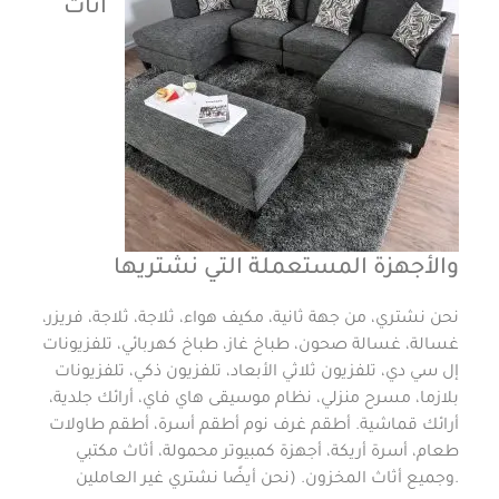
اثاث
والأجهزة المستعملة التي نشتريها
نحن نشتري، من جهة ثانية، مكيف هواء، ثلاجة، ثلاجة، فريزر،
غسالة، غسالة صحون، طباخ غاز، طباخ كهربائي، تلفزيونات
إل سي دي، تلفزيون ثلاثي الأبعاد، تلفزيون ذكي، تلفزيونات
بلازما، مسرح منزلي، نظام موسيقى هاي فاي، أرائك جلدية،
أرائك قماشية. أطقم غرف نوم أطقم أسرة، أطقم طاولات
طعام، أسرة أريكة، أجهزة كمبيوتر محمولة، أثاث مكتبي
وجميع أثاث المخزون. (نحن أيضًا نشتري غير العاملين.