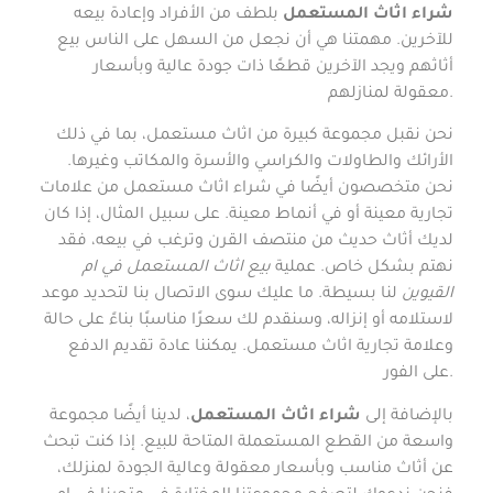
شراء اثاث المستعمل
بلطف من الأفراد وإعادة بيعه
للآخرين. مهمتنا هي أن نجعل من السهل على الناس بيع
أثاثهم ويجد الآخرين قطعًا ذات جودة عالية وبأسعار
معقولة لمنازلهم.
نحن نقبل مجموعة كبيرة من اثاث مستعمل، بما في ذلك
الأرائك والطاولات والكراسي والأسرة والمكاتب وغيرها.
نحن متخصصون أيضًا في شراء اثاث مستعمل من علامات
تجارية معينة أو في أنماط معينة. على سبيل المثال، إذا كان
لديك أثاث حديث من منتصف القرن وترغب في بيعه، فقد
نهتم بشكل خاص. عملية
بيع اثاث المستعمل في ام
القيوين
لنا بسيطة. ما عليك سوى الاتصال بنا لتحديد موعد
لاستلامه أو إنزاله، وسنقدم لك سعرًا مناسبًا بناءً على حالة
وعلامة تجارية اثاث مستعمل. يمكننا عادة تقديم الدفع
على الفور.
بالإضافة إلى
شراء اثاث المستعمل
، لدينا أيضًا مجموعة
واسعة من القطع المستعملة المتاحة للبيع. إذا كنت تبحث
عن أثاث مناسب وبأسعار معقولة وعالية الجودة لمنزلك،