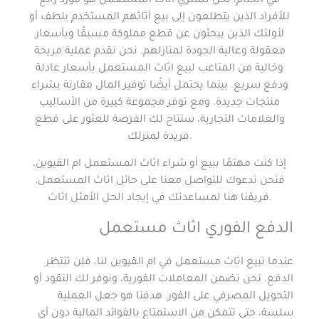
في الختام، نحن نشتري اثاث المستعمل هو مورد رائع
للأفراد الذين يتطلعون إلى بيع أثاثهم المستخدم بلطف أو
لأولئك الذين يبحثون عن قطع مملوكة مسبقًا وبأسعار
معقولة وعالية الجودة لمنازلهم. نحن نقدم عملية مريحة
وخالية من المتاعب لبيع اثاث المستعمل بأسعار عادلة
ودفع سريع. بينما يحتمل أيضًا توفير المال مقارنة بشراء
منتجات جديدة. ومع توفر مجموعة كبيرة من الأساليب
والعلامات التجارية، ستتاح لك الفرصة للعثور على قطع
فريدة لمنزلك.
إذا كنت مهتمًا ببيع أو شراء اثاث المستعمل ام القيوين،
فنحن ندعوك للتواصل معنا على حائل اثاث المستعمل.
فريقنا هنا لمساعدتك في إيجاد الحل الأمثل اثاث.
الدفع الفوري اثاث مستعمل
عندما تبيع اثاث مستعمل في ام القيوين لنا، فلن تنتظر
الدفع. نحن نضمن المعاملات الفورية، ونوفر لك النقود أو
التحويل المصرفي على الفور. هدفنا هو جعل العملية
سلسة، حتى تتمكن من الاستمتاع بالفوائد المالية دون أي