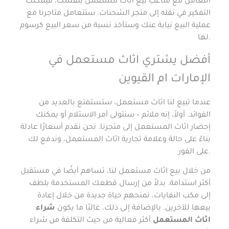
التعامل مع متاعب بيع اثاث مستعمل بنفسك، فيمكنك
التفكير في نقله إلى متجر الشحنات. ستتعامل متاجرنا مع
عملية البيع نيابة عنك وستأخذ نسبة من سعر البيع كرسوم
لها.
أفضل يشتري اثاث مستعمل في
الإمارات ام القيوين
عندما تبيع لنا اثاث مستعمل، ستستمتع بالعديد من
الفوائد. أولاً، إنه ملائم – سنتولى أمر الاستلام أو يمكنك
إحضار اثاث المستعمل إلى متجرنا. نحن نقدم أسعارًا عادلة
بناءً على حالة وعلامة تجارية اثاث المستعمل، وندفع لك
على الفور.
من خلال بيع اثاث مستعمل لنا، تساهم أيضًا في مستقبل
أكثر استدامة. بدلاً من إرسال قطعك المستخدمة بلطف
إلى مكب النفايات، نمنحهم حياة جديدة من خلال إعادة
بيعها للآخرين. بالإضافة إلى ذلك، غالبًا ما يكون
شراء
اثاث المستعمل
أكثر فعالية من حيث التكلفة من شراء