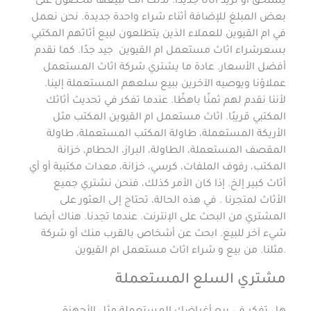
يستحق أو تريد أثاثًا جديدًا. لذلك أنت تبيعها للحصول على
بعض المبلغ للإضافة أثناء شراء واحدة جديدة. نحن نعمل
في ام القيوين للعملاء الذين يتطلعون لبيع أثاثهم المكتبي
بسعرشراء اثاث مستعمل ام القيوين جيد جدًا. كما نقدم
أفضل الأسعار. عادة ما يشتري شركة اثاث المستعمل
عملاؤنا ويوصيه الآخرين ببيع سلعهم المستعملة إلينا.
لأننا نقدم لهم ثمنًا باهظًا. عندما تفكر في تحديث أثاثك
المكتبي قريبًا. اثاث مستعمل ام القيوين المكتب مثل
الأريكة المستعملة، طاولة المكتب المستعملة، طاولة
المقصف المستعملة، الطاولة، البراز، الحطام، خزانة
المكتب، رفوف الملفات، كرسي، خزانة، معدات مكتبية أو أي
أثاث كبير إلخ. إذا كان الأمر كذلك، فنحن نشتري جميع
الأثاث لمتجرنا . في هذه الحالة، تحتاج إلى العثور على
المشتري من البحث على الإنترنت. عندما تجدنا. هناك أيضا
شيء آخر للبيع. ابحث عن أشخاص بالقرب منك أو شركة
مثلنا. من بيع و شراء اثاث مستعمل ام القيوين.
مشتري السلع المستعملة