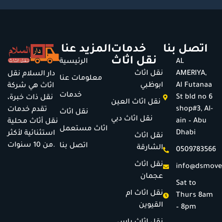
اتصل بنا
خدمات
المزيد عنا
نقل اثاث
AL
الرئيسية
AMERIYA,
نقل اثاث
دار السلام نقل
معلومات عنا
Al Futanaa
ابوظبي
اثاث هي شركة
خدمات
St bld no 6
نقل ذات خبرة،
نقل اثاث العين
shop#3, Al-
تقدم خدمات
نقل اثاث
نقل اثاث دبي
ain – Abu
نقل أثاث محلية
اثاث مستعمل
Dhabi
استثنائية لأكثر
نقل اثاث
من 10 سنوات.
اتصل بنا
الشارقة
0509783566
نقل اثاث
info@dsmove
عجمان
Sat to
نقل اثاث ام
Thurs 8am
القيوين
– 8pm