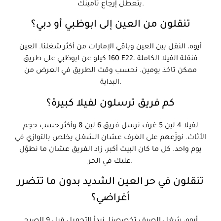
يتعطل إرجاع تأمينك.
تنقلون من العين إلى ابوظبي أو دبي؟
أيوه، النقل بين العين وباقي الإمارات من أكثر شغلنا. العين
160 كيلو عن ابوظبي على طريق E22، فنقلة الفيلا الكاملة
ممكن تاخذ يومين. نحسب وقت الطريق في العرض من
البداية.
كم فريق ترسلون لفيلا كبيرة؟
لفيلا 4 لين 5 غرف نرسل فريق 6 لين 8 وأكثر حسب حجم
الأثاث. نوزّعهم على الغرف عشان الشغل يخلص بالتوازي في
يوم واحد. كل ما كان البيت أكبر، زاد الفريق عشان ما نطوّل
عليك في الحر.
تنقلون في حر العين الشديد بدون ما تتضرر
أغراضي؟
أيوه، شغل الصيف تخصصنا. نبدأ التحميل قبل 9 الصبح