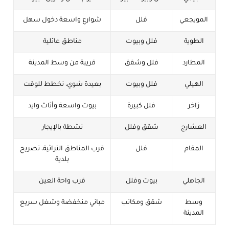
المويجعي
فلل
شوارع واسعة دخول سهل
الطوية
فلل وبيوت
مناطق عائلية
المطارد
فلل وشقق
قريبة من وسط المدينة
الهيلي
فلل وبيوت
بعيدة شوي، نخطط للوقت
زاخر
فلل كبيرة
بيوت واسعة وأثاث وايد
العشارج
شقق وفلل
نشطة بالإيجار
المقام
فلل
قرب المناطق التراثية، تصريح
بلدية
الجاهلي
بيوت وفلل
قرب واحة العين
وسط
شقق ومكاتب
مباني منخفضة وشغل سريع
المدينة