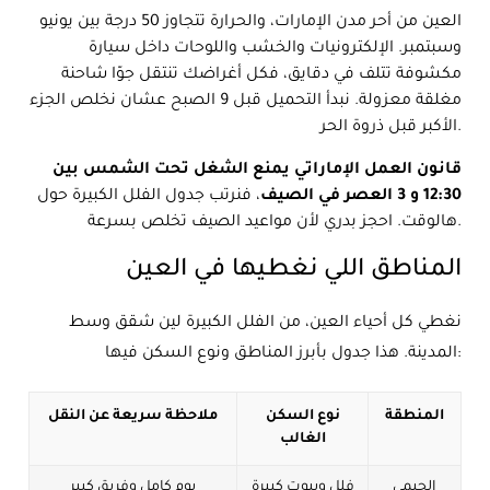
العين من أحر مدن الإمارات، والحرارة تتجاوز 50 درجة بين يونيو
وسبتمبر. الإلكترونيات والخشب واللوحات داخل سيارة
مكشوفة تتلف في دقايق، فكل أغراضك تنتقل جوّا شاحنة
مغلقة معزولة. نبدأ التحميل قبل 9 الصبح عشان نخلص الجزء
الأكبر قبل ذروة الحر.
قانون العمل الإماراتي يمنع الشغل تحت الشمس بين
12:30 و 3 العصر في الصيف
، فنرتب جدول الفلل الكبيرة حول
هالوقت. احجز بدري لأن مواعيد الصيف تخلص بسرعة.
المناطق اللي نغطيها في العين
نغطي كل أحياء العين، من الفلل الكبيرة لين شقق وسط
المدينة. هذا جدول بأبرز المناطق ونوع السكن فيها:
المنطقة
نوع السكن
ملاحظة سريعة عن النقل
الغالب
الجيمي
فلل وبيوت كبيرة
يوم كامل وفريق كبير