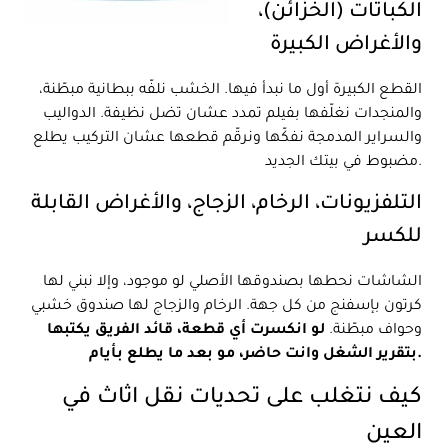
الكباتات (الخزائن)،
والأغراض الكبيرة
القطع الكبيرة أول ما نبدأ فيها. الخشب نلفّه ببطانية مبطّنة،
والمنجدات نغلّفها بفيلم تمدد عشان تضل نظيفة. الدواليب
والسراير المدمجة نفكّها ونرقّم قطعها عشان التركيب يطلع
مضبوط في بيتك الجديد.
التلفزيونات، الرخام، الزجاج، والأغراض القابلة
للكسر
الشاشات نحطها بصندوقها الأصلي لو موجود، وإلا نبني لها
كرتون بإسفنج من كل جهة. الرخام والزجاج لها صندوق خشبي
وحواف مبطّنة.
لو انكسرت أي قطعة، قائد الفريق يكتبها
بتقرير الشغل وانت حاضر، مو بعد ما يطلع بأيام.
كيف نتغلب على تحديات نقل اثاث في
العين