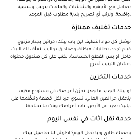
ننقل مكاتب العين في الويك إند عشان دوامكم ما يتوقف.
نتعامل مع الأجهزة والشاشات والملفات بترتيب وتسمية
واضحة. ونرتب أي تصريح بلدية مطلوب قبل الموعد.
خدمات تغليف ممتازة
نوصّل كل مواد التغليف لين باب بيتك: كراتين بجدار مزدوج،
فيلم تمدد، بطانيات مبطّنة، وصناديق دواليب. نغلّف لك البيت
كامل أو بس القطع الحساسة. نكتب على كل صندوق محتواه
عشان الترتيب أسرع.
خدمات التخزين
لو بيتك الجديد ما جهز، نخزّن أغراضك في مستودع مكيّف
يتحمّل حر العين العالي. نسوي جرد لكل قطعة وننظّمها على
باليت بعيد عن الأرض. تاخذ أغراضك وقت ما تحتاجها.
خدمة نقل اثاث في نفس اليوم
وضعك طاري وتبا تنقل اليوم؟ اطرش لنا تفاصيل بيتك