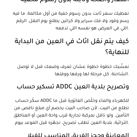
أسعار واضحة وثابتة بدون رسوم مخفية
نعطيك سعر ثابت بدون رسوم خفية من أول مكالمة. ما فيه
رسم وقود ولا فك سراير ولا كراتين يطلع يوم النقل. الرقم
اللي في العرض هو نفسه اللي تدفعه.
كيف يتم نقل اثاث في العين من البداية
للنهاية؟
نمشّيك خطوة خطوة عشان تعرف وضعك قبل لا توصل
الشاحنة. كل مرحلة لها ورقها ووقتها.
تسكير حساب ADDC وتصريح بلدية العين
سكّر حساب ADDC للكهرباء والماء وخلّص الفاتورة قبل ما
تطلع من البيت، لأن صاحب البيت يخصم أي مبلغ ناقص من
التأمين. ولو ناقل بمركبة تجارية قرب واحة العين أو المناطق
التراثية، بلدية العين تطلب تصريح، نجهّزه قبل الموعد بيوم.
المعاينة وحجز الفريق المناسب للفيلا