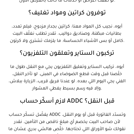
لو ضفت أغراض أو خدمات ما كانت بالعرض الأول.
توفرون كراتين ومواد تغليف؟
أيوه، نجيب كل المواد معنا: كراتين بجدار مزدوج، فيلم تمدد،
بطانيات مبطّنة، وصناديق دواليب. تقدر تطلب نغلّف البيت
كامل أو بس الأشياء الحساسة. ما يلزمك تشتري ولا كرتون.
تركبون الستاير وتعلقون التلفزيون؟
أيوه، تركيب الستاير وتعليق التلفزيون يجي مع النقل طول ما
خلّصنا قبل وقت قطع الضوضاء في المبنى. لو تأخر النقل،
الفني يجي اليوم اللي بعده. لو عندنا فريق قريب، الزيارة ببلاش،
وإلا فيه رسم بسيط يغطي المشوار.
لازم أسكّر حساب ADDC قبل النقل؟
يفضّل تسكّر حساب ADDC وتسدّد الفاتورة قبل أو يوم النقل،
لأن صاحب البيت يخصم أي مبلغ ناقص من التأمين. نقدر
نقولك شو الأوراق اللي تحتاجها. خلّص هالشي بدري عشان ما