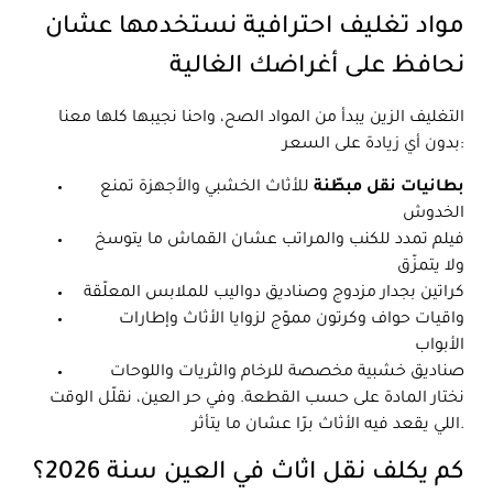
مواد تغليف احترافية نستخدمها عشان
نحافظ على أغراضك الغالية
التغليف الزين يبدأ من المواد الصح، واحنا نجيبها كلها معنا
بدون أي زيادة على السعر:
بطانيات نقل مبطّنة
للأثاث الخشبي والأجهزة تمنع
الخدوش
فيلم تمدد للكنب والمراتب عشان القماش ما يتوسخ
ولا يتمزّق
كراتين بجدار مزدوج وصناديق دواليب للملابس المعلّقة
واقيات حواف وكرتون مموّج لزوايا الأثاث وإطارات
الأبواب
صناديق خشبية مخصصة للرخام والثريات واللوحات
نختار المادة على حسب القطعة. وفي حر العين، نقلّل الوقت
اللي يقعد فيه الأثاث برّا عشان ما يتأثر.
كم يكلف نقل اثاث في العين سنة 2026؟