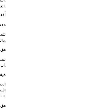
المكان المخصص لهم.
بعد تفريغ كل شيء، سيقوم المحركون بتنظيف أي مواد تعبئة متبقية والتأكد من أن منزلك في حالة جيدة.
الت
أسئ
ما ه
تقدم
والتخزين والمزيد. نسعى جاهدين لتزويد عملائنا بتجربة نقل سلسة، بغض النظر عن احتياجاتهم ومتطلباتهم.
هل 
نعم،
أنواع الحركات، كبيرة كانت أم صغيرة. نحن مجهزون أيضًا بأحدث الأدوات والمعدات لجعل عملية النقل سلسة وفعالة قدر الإمكان.
كيف
الحص
الأس
الخدمات والتكاليف المتضمنة.
هل 