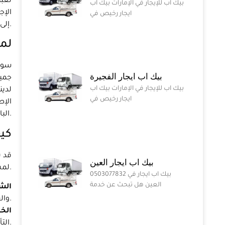
تعبئ
بيك اب للإيجار في الإمارات بيك اب
الإج
ايجار رخيص في
إلى منزلك الجديد بأمن وأمان.
لما
سوف 
بيك اب ايجار الفجيرة
جميع
بيك اب للإيجار في الإمارات بيك اب
لدين
ايجار رخيص في
الإص
البال أثناء عملية النقل.
كيف
قد ي
بيك اب ايجار العين
لمساعدتك في اتخاذ القرار الصحيح.
0503077832 بيك اب ايجار في
العين هل تبحث عن خدمة
الش
والعائلة، وتحقق من تصنيف الأعمال الأفضل للشركة.
الخ
التأمين.