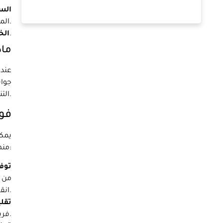
الس
المحرك الذي يقدم خدمات عالية الجودة بسعر عادل.
اختر نقل اثاث مع سجل حافل بالنجاح الذين كانوا في الأعمال التجارية لعدة سنوات.
الخ
ماذ
عندم
جوان
أيضًا حلول التخزين إذا قمت بتخزين متعلقاتك مؤقتًا أثناء عملية النقل.
الت
فوا
يمكن
منهم:
توفي
من ا
انقل إلى التفريغ.
تقلي
فريقنا بكل شيء، مما يجعلك تشعر براحة البال.