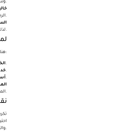
وسادات اثاث لضمان نقل متعلقاتك بأمان وكفاءة.
خالي
الرفع الثقيلة والتعبئة وانقل، لذلك لا داعي للقلق بشأن أي شيء.
الس
لذلك يمكنك أن تطمئن إلى أن متعلقاتك آمنة.
لما
هناك العديد من شركات نقل اثاث للاختيار من بينها، لماذا تختارنا؟ لدينا هنا بعض الأسباب:
لدينا سنوات من الخبرة في الصناعة وقمنا بتطوير فهم عميق لفن التعبئة ونقل اثاث.
الخ
نؤكد بشدة على خدمة العملاء، لذلك يمكنك أن تتوقع الحصول على أفضل خدمة ممكنة من فريقنا.
خدم
نحن نقدم أسعارًا معقولة، حتى تتمكن من الحصول على المساعدة التي تحتاجها دون كسر البنك.
أسع
المو
المحدد وبعناية.
نقل
تكرس
احتي
والتأكد من تعبئتها ونقلها بأمان إلى موقعك الجديد.