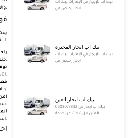
داخل
بيك اب للإيجار في الإمارات بيك اب
والالتزام برضا العملاء، يمكنك أن تطمئن إلى أن ممتلكاتك ستكون آمنة ومأمونة طوال عملية نقل اثاث.
ايجار رخيص في
فوا
يمكن
الشوامخ أبوظبي، يمكنك تسهيل العملية وخالية من الإجهاد. فيما يلي بعض فوائد استئجار نقل اثاث:
بيك اب ايجار الفجيرة
راحة
بيك اب للإيجار في الإمارات بيك اب
متعلقاتك بعناية ونتأكد من تعبئتها ونقلها بأمان إلى موقعك الجديد.
ايجار رخيص في
توفي
اثاث، يمكنك توفير الكثير من الوقت حيث يتعاملون مع جميع عمليات التعبئة ونقل اثاث نيابة عنك.
فعا
و استئجار شاحنة. سيوفر لك نقل اثاث المواد والمعدات اللازمة لجعل الحركة سلسة قدر الإمكان.
آمن
بيك اب ايجار العين
متعلقاتك معبأة ونقلها بشكل آمن إلى موقعك الجديد.
0503077832 بيك اب ايجار في
المر
العين هل تبحث عن خدمة
التعبئة ونقل اثاث والتخزين والمزيد.
اخت