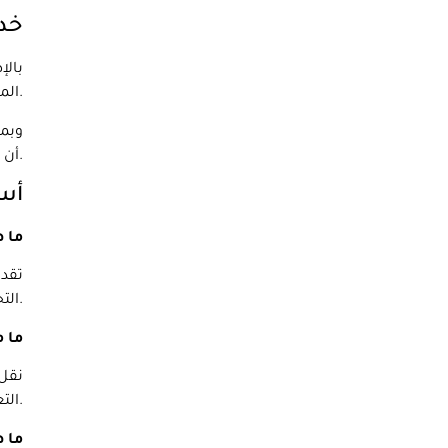
خدم
بالإ
المتمرسون لدينا بتعبئة متعلقاتك بعناية، باستخدام مواد عالية الجودة لضمان سلامتها أثناء النقل.
وبمج
أن يكون نقل اثاث صعبًا، وهذا هو سبب وجودنا هنا لمساعدتك في كل خطوة على الطريق.
أسئ
ما 
تقدم
التجارية. نقدم أيضًا حلول التخزين والتغطية التأمينية لمزيد من راحة البال.
ما م
نقل 
التعامل مع أي نوع من الحركة وهم مكرسون لتوفير رضا العملاء.
ما 