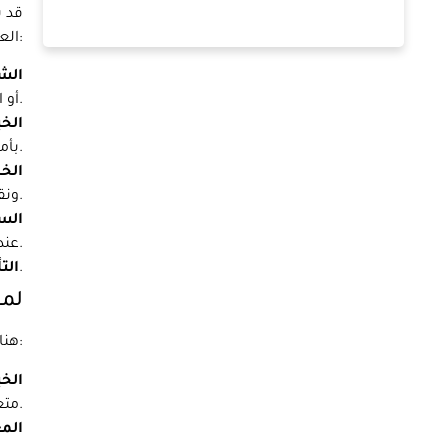
قد ي
العوامل التي يجب مراعاتها عند اختيار نقل اثاث في الشوامخ، أبوظبي:
الش
أو التحقق من المراجعات عبر الإنترنت لفهم سمعة الشركة.
الخب
بأمان وكفاءة.
الخ
ونقل اثاث، بينما يقدم البعض الآخر خدمات إضافية مثل التخزين والتأمين.
الس
عند اختيار نقل اثاث لأنك تحصل على ما تدفعه مقابل.
تأكد من أن نقل اثاث الذي تختاره به تغطية تأمينية كافية لحماية ممتلكاتك في حالة التلف أو الضياع.
الت
لما
هناك العديد من الأسباب التي تجعلك تختار نقل اثاث محترف في الشوامخ، شركة أبوظبي. وهنا عدد قليل:
الخب
متعلقاتك بعناية والتأكد من نقلها بأمان وأمان.
الم