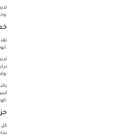
لدين
وخالية من الإجهاد قدر الإمكان حتى تتمكن من الاستمتاع بمنزلك الجديد.
خدم
تقد
أبوظبي أو إلى بلد آخر، لدينا الموارد والخبرات اللازمة للتعامل مع حركتك بسهولة.
لدين
دراي
وكفاءة.
بالن
آسيا
الورقية والمتطلبات الجمركية، لذلك لا داعي للقلق بشأن أي شيء.
حز
كل خ
بحاج